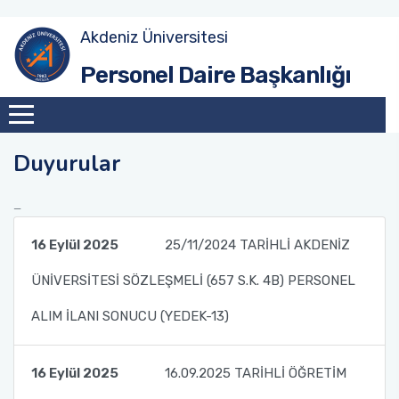
Akdeniz Üniversitesi
Akademik Atama Şube Müdürlüğü
Personel Daire Başkanlığı
Akademik Görevlendirme ve Evrak Kayıt Şube
Müdürlüğü
Duyurular
İdari Personel Şube Müdürlüğü
İşçi Şube Müdürlüğü
16 Eylül 2025
25/11/2024 TARİHLİ AKDENİZ
Sicil ve Disiplin İşlemleri Şube Müdürlüğü
ÜNİVERSİTESİ SÖZLEŞMELİ (657 S.K. 4B) PERSONEL
Maaş Tahakkuk Şube Müdürlüğü
ALIM İLANI SONUCU (YEDEK-13)
Hizmet İçi Eğitim Şube Müdürlüğü
16 Eylül 2025
16.09.2025 TARİHLİ ÖĞRETİM