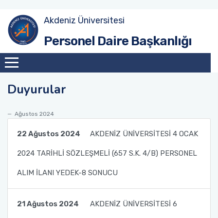
Akdeniz Üniversitesi
Akademik Atama Şube Müdürlüğü
Personel Daire Başkanlığı
Akademik Görevlendirme ve Evrak Kayıt Şube
Müdürlüğü
Duyurular
İdari Personel Şube Müdürlüğü
Ağustos 2024
İşçi Şube Müdürlüğü
22 Ağustos 2024
AKDENİZ ÜNİVERSİTESİ 4 OCAK
Sicil ve Disiplin İşlemleri Şube Müdürlüğü
2024 TARİHLİ SÖZLEŞMELİ (657 S.K. 4/B) PERSONEL
Maaş Tahakkuk Şube Müdürlüğü
ALIM İLANI YEDEK-8 SONUCU
Hizmet İçi Eğitim Şube Müdürlüğü
21 Ağustos 2024
AKDENİZ ÜNİVERSİTESİ 6