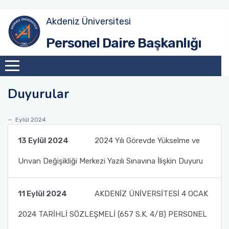
Akdeniz Üniversitesi
Akademik Atama Şube Müdürlüğü
Personel Daire Başkanlığı
Akademik Görevlendirme ve Evrak Kayıt Şube
Müdürlüğü
Duyurular
İdari Personel Şube Müdürlüğü
Eylül 2024
İşçi Şube Müdürlüğü
13 Eylül 2024
2024 Yılı Görevde Yükselme ve
Sicil ve Disiplin İşlemleri Şube Müdürlüğü
Unvan Değişikliği Merkezi Yazılı Sınavına İlişkin Duyuru
Maaş Tahakkuk Şube Müdürlüğü
11 Eylül 2024
AKDENİZ ÜNİVERSİTESİ 4 OCAK
Hizmet İçi Eğitim Şube Müdürlüğü
2024 TARİHLİ SÖZLEŞMELİ (657 S.K. 4/B) PERSONEL