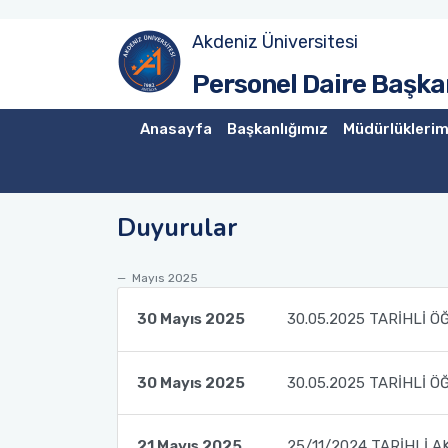
Akdeniz Üniversitesi
Akademik Atama Şube Müdürlüğü
Personel Daire Başkan
Akademik Görevlendirme ve Evrak Kayıt Şube Müdürlüğü
Anasayfa
Başkanlığımız
Müdürlüklerim
İdari Personel Şube Müdürlüğü
Duyurular
İşçi Şube Müdürlüğü
Sicil ve Disiplin İşlemleri Şube Müdürlüğü
Mayıs 2025
30 Mayıs 2025
30.05.2025 TARİHLİ Ö
Maaş Tahakkuk Şube Müdürlüğü
Hizmet İçi Eğitim Şube Müdürlüğü
30 Mayıs 2025
30.05.2025 TARİHLİ Ö
21 Mayıs 2025
25/11/2024 TARİHLİ A