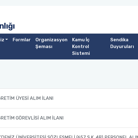
lığı
iz
Formlar
Organizasyon
Kamu İç
Sendika
Şeması
Kontrol
Duyuruları
Sistemi
ĞRETİM ÜYESİ ALIM İLANI
ĞRETİM GÖREVLİSİ ALIM İLANI
KDENİZ ÜNİVERSİTESİ SÖZLEŞMELİ (657 S.K. 4B) PERSONEL ALI