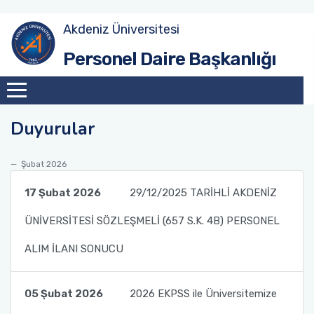
Akdeniz Üniversitesi
Akademik Atama Şube Müdürlüğü
Personel Daire Başkanlığı
Akademik Görevlendirme ve Evrak Kayıt Şube
Müdürlüğü
Duyurular
İdari Personel Şube Müdürlüğü
Şubat 2026
İşçi Şube Müdürlüğü
17 Şubat 2026
29/12/2025 TARİHLİ AKDENİZ
Sicil ve Disiplin İşlemleri Şube Müdürlüğü
ÜNİVERSİTESİ SÖZLEŞMELİ (657 S.K. 4B) PERSONEL
Maaş Tahakkuk Şube Müdürlüğü
ALIM İLANI SONUCU
Hizmet İçi Eğitim Şube Müdürlüğü
05 Şubat 2026
2026 EKPSS ile Üniversitemize