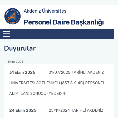
Akdeniz Üniversitesi
Akademik Atama Şube Müdürlüğü
Personel Daire Başkanlığı
Akademik Görevlendirme ve Evrak Kayıt Şube
Müdürlüğü
Duyurular
İdari Personel Şube Müdürlüğü
Ekim 2025
İşçi Şube Müdürlüğü
31 Ekim 2025
01/07/2025 TARİHLİ AKDENİZ
Sicil ve Disiplin İşlemleri Şube Müdürlüğü
ÜNİVERSİTESİ SÖZLEŞMELİ (657 S.K. 4B) PERSONEL
Maaş Tahakkuk Şube Müdürlüğü
ALIM İLANI SONUCU (YEDEK-4)
Hizmet İçi Eğitim Şube Müdürlüğü
24 Ekim 2025
25/11/2024 TARİHLİ AKDENİZ