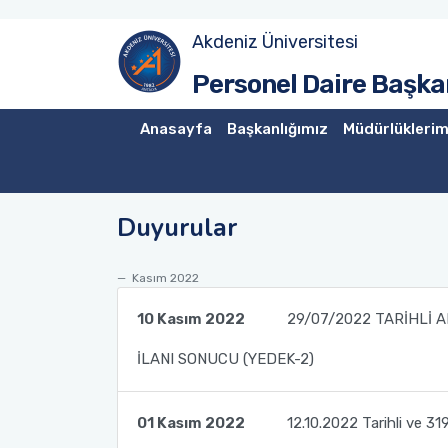
Akdeniz Üniversitesi
Akademik Atama Şube Müdürlüğü
Personel Daire Başkan
Akademik Görevlendirme ve Evrak Kayıt Şube Müdürlüğü
Anasayfa
Başkanlığımız
Müdürlüklerim
İdari Personel Şube Müdürlüğü
Duyurular
İşçi Şube Müdürlüğü
Sicil ve Disiplin İşlemleri Şube Müdürlüğü
Kasım 2022
10 Kasım 2022
29/07/2022 TARİHLİ A
Maaş Tahakkuk Şube Müdürlüğü
İLANI SONUCU (YEDEK-2)
Hizmet İçi Eğitim Şube Müdürlüğü
01 Kasım 2022
12.10.2022 Tarihli ve 3