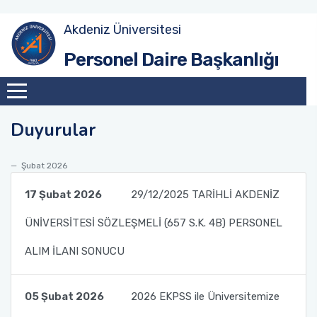
Akdeniz Üniversitesi
Akademik Atama Şube Müdürlüğü
Personel Daire Başkanlığı
Akademik Görevlendirme ve Evrak Kayıt Şube
Müdürlüğü
Duyurular
İdari Personel Şube Müdürlüğü
Şubat 2026
İşçi Şube Müdürlüğü
17 Şubat 2026
29/12/2025 TARİHLİ AKDENİZ
Sicil ve Disiplin İşlemleri Şube Müdürlüğü
ÜNİVERSİTESİ SÖZLEŞMELİ (657 S.K. 4B) PERSONEL
Maaş Tahakkuk Şube Müdürlüğü
ALIM İLANI SONUCU
Hizmet İçi Eğitim Şube Müdürlüğü
05 Şubat 2026
2026 EKPSS ile Üniversitemize