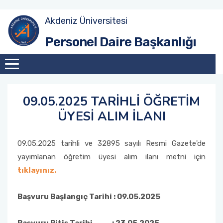
Akdeniz Üniversitesi
Akademik Atama Şube Müdürlüğü
Personel Daire Başkanlığı
Akademik Görevlendirme ve Evrak Kayıt Şube
Müdürlüğü
09.05.2025 TARİHLİ ÖĞRETİM
İdari Personel Şube Müdürlüğü
ÜYESİ ALIM İLANI
İşçi Şube Müdürlüğü
09.05.2025 tarihli ve 32895 sayılı Resmi Gazete'de
Sicil ve Disiplin İşlemleri Şube Müdürlüğü
yayımlanan öğretim üyesi alım ilanı metni için
tıklayınız.
Maaş Tahakkuk Şube Müdürlüğü
Başvuru Başlangıç Tarihi : 09.05.2025
Hizmet İçi Eğitim Şube Müdürlüğü