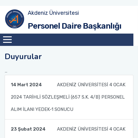
Akdeniz Üniversitesi
Akademik Atama Şube Müdürlüğü
Personel Daire Başkanlığı
Akademik Görevlendirme ve Evrak Kayıt Şube
Müdürlüğü
Duyurular
İdari Personel Şube Müdürlüğü
İşçi Şube Müdürlüğü
14 Mart 2024
AKDENİZ ÜNİVERSİTESİ 4 OCAK
Sicil ve Disiplin İşlemleri Şube Müdürlüğü
2024 TARİHLİ SÖZLEŞMELİ (657 S.K. 4/B) PERSONEL
Maaş Tahakkuk Şube Müdürlüğü
ALIM İLANI YEDEK-1 SONUCU
Hizmet İçi Eğitim Şube Müdürlüğü
23 Şubat 2024
AKDENİZ ÜNİVERSİTESİ 4 OCAK