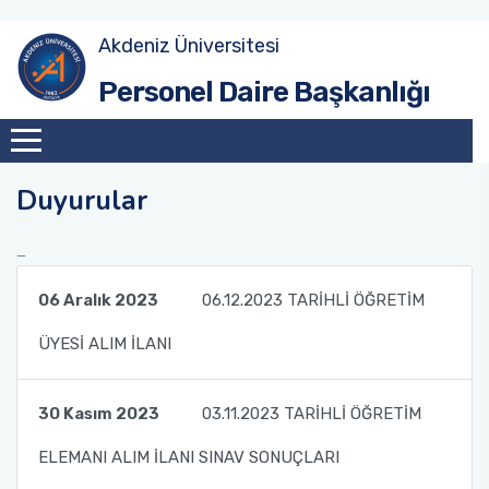
Akdeniz Üniversitesi
Akademik Atama Şube Müdürlüğü
Personel Daire Başkanlığı
Akademik Görevlendirme ve Evrak Kayıt Şube
Müdürlüğü
Duyurular
İdari Personel Şube Müdürlüğü
İşçi Şube Müdürlüğü
06 Aralık 2023
06.12.2023 TARİHLİ ÖĞRETİM
Sicil ve Disiplin İşlemleri Şube Müdürlüğü
ÜYESİ ALIM İLANI
Maaş Tahakkuk Şube Müdürlüğü
30 Kasım 2023
03.11.2023 TARİHLİ ÖĞRETİM
Hizmet İçi Eğitim Şube Müdürlüğü
ELEMANI ALIM İLANI SINAV SONUÇLARI