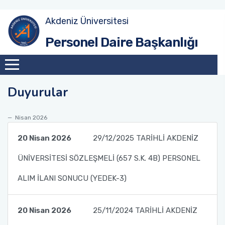
Akdeniz Üniversitesi
Akademik Atama Şube Müdürlüğü
Personel Daire Başkanlığı
Akademik Görevlendirme ve Evrak Kayıt Şube
Müdürlüğü
Duyurular
İdari Personel Şube Müdürlüğü
Nisan 2026
İşçi Şube Müdürlüğü
20 Nisan 2026
29/12/2025 TARİHLİ AKDENİZ
Sicil ve Disiplin İşlemleri Şube Müdürlüğü
ÜNİVERSİTESİ SÖZLEŞMELİ (657 S.K. 4B) PERSONEL
Maaş Tahakkuk Şube Müdürlüğü
ALIM İLANI SONUCU (YEDEK-3)
Hizmet İçi Eğitim Şube Müdürlüğü
20 Nisan 2026
25/11/2024 TARİHLİ AKDENİZ