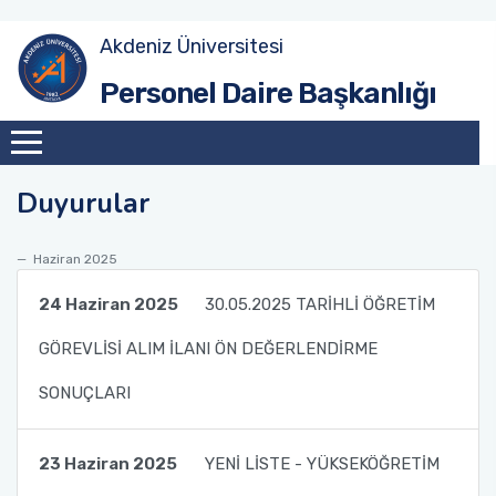
Akdeniz Üniversitesi
Akademik Atama Şube Müdürlüğü
Personel Daire Başkanlığı
Akademik Görevlendirme ve Evrak Kayıt Şube
Müdürlüğü
Duyurular
İdari Personel Şube Müdürlüğü
Haziran 2025
İşçi Şube Müdürlüğü
24 Haziran 2025
30.05.2025 TARİHLİ ÖĞRETİM
Sicil ve Disiplin İşlemleri Şube Müdürlüğü
GÖREVLİSİ ALIM İLANI ÖN DEĞERLENDİRME
Maaş Tahakkuk Şube Müdürlüğü
SONUÇLARI
Hizmet İçi Eğitim Şube Müdürlüğü
23 Haziran 2025
YENİ LİSTE - YÜKSEKÖĞRETİM