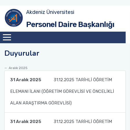
Akdeniz Üniversitesi
Akademik Atama Şube Müdürlüğü
Personel Daire Başkanlığı
Akademik Görevlendirme ve Evrak Kayıt Şube
Müdürlüğü
Duyurular
İdari Personel Şube Müdürlüğü
Aralık 2025
İşçi Şube Müdürlüğü
31 Aralık 2025
31.12.2025 TARİHLİ ÖĞRETİM
Sicil ve Disiplin İşlemleri Şube Müdürlüğü
ELEMANI İLANI (ÖĞRETİM GÖREVLİSİ VE ÖNCELİKLİ
Maaş Tahakkuk Şube Müdürlüğü
ALAN ARAŞTIRMA GÖREVLİSİ)
Hizmet İçi Eğitim Şube Müdürlüğü
31 Aralık 2025
31.12.2025 TARİHLİ ÖĞRETİM