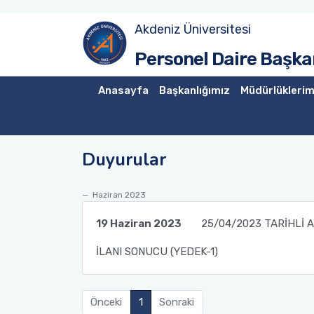
Akdeniz Üniversitesi
Akademik Atama Şube Müdürlüğü
Personel Daire Başkan
Akademik Görevlendirme ve Evrak Kayıt Şube Müdürlüğü
Anasayfa
Başkanlığımız
Müdürlüklerim
İdari Personel Şube Müdürlüğü
Duyurular
İşçi Şube Müdürlüğü
Sicil ve Disiplin İşlemleri Şube Müdürlüğü
Haziran 2023
19 Haziran 2023
25/04/2023 TARİHLİ A
Maaş Tahakkuk Şube Müdürlüğü
İLANI SONUCU (YEDEK-1)
Hizmet İçi Eğitim Şube Müdürlüğü
Önceki
1
Sonraki