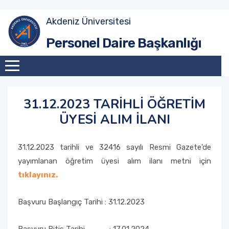
Akdeniz Üniversitesi
Akademik Atama Şube Müdürlüğü
Personel Daire Başkanlığı
Akademik Görevlendirme ve Evrak Kayıt Şube
Müdürlüğü
31.12.2023 TARİHLİ ÖĞRETİM
İdari Personel Şube Müdürlüğü
ÜYESİ ALIM İLANI
İşçi Şube Müdürlüğü
31.12.2023 tarihli ve 32416 sayılı Resmi Gazete'de
Sicil ve Disiplin İşlemleri Şube Müdürlüğü
yayımlanan öğretim üyesi alım ilanı metni için
tıklayınız.
Maaş Tahakkuk Şube Müdürlüğü
Başvuru Başlangıç Tarihi : 31.12.2023
Hizmet İçi Eğitim Şube Müdürlüğü